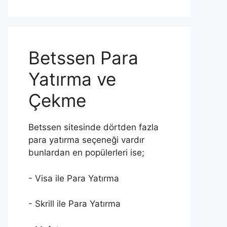
Betssen Para
Yatırma ve
Çekme
Betssen sitesinde dörtden fazla
para yatırma seçeneği vardır
bunlardan en popülerleri ise;
- Visa ile Para Yatırma
- Skrill ile Para Yatırma