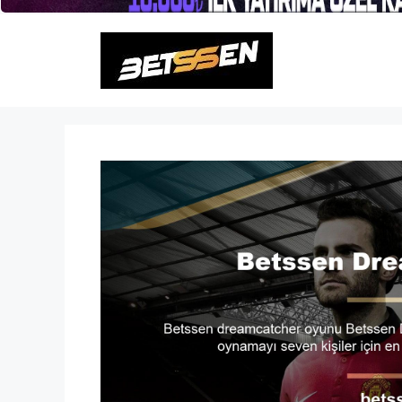
İçeriğe
atla