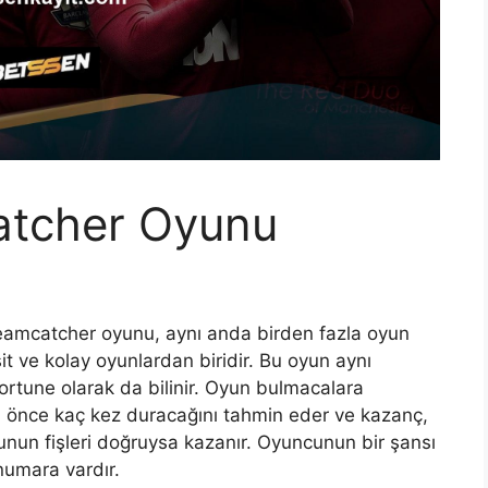
atcher Oyunu
amcatcher oyunu, aynı anda birden fazla oyun
it ve kolay oyunlardan biridir. Bu oyun aynı
tune olarak da bilinir. Oyun bulmacalara
 önce kaç kez duracağını tahmin eder ve kazanç,
nun fişleri doğruysa kazanır. Oyuncunun bir şansı
numara vardır.