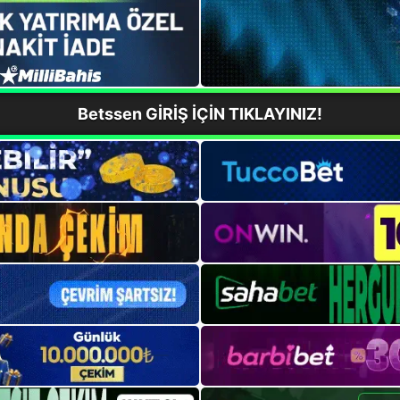
Betssen GİRİŞ İÇİN TIKLAYINIZ!