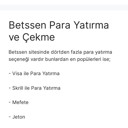
Betssen Para Yatırma
ve Çekme
Betssen sitesinde dörtden fazla para yatırma
seçeneği vardır bunlardan en popülerleri ise;
- Visa ile Para Yatırma
- Skrill ile Para Yatırma
- Mefete
- Jeton