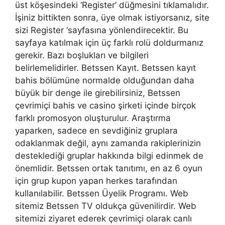
üst köşesindeki ‘Register’ düğmesini tıklamalıdır.
İşiniz bittikten sonra, üye olmak istiyorsanız, site
sizi Register ‘sayfasına yönlendirecektir. Bu
sayfaya katılmak için üç farklı rolü doldurmanız
gerekir. Bazı boşlukları ve bilgileri
belirlemelidirler. Betssen Kayıt. Betssen kayıt
bahis bölümüne normalde olduğundan daha
büyük bir denge ile girebilirsiniz, Betssen
çevrimiçi bahis ve casino şirketi içinde birçok
farklı promosyon oluşturulur. Araştırma
yaparken, sadece en sevdiğiniz gruplara
odaklanmak değil, aynı zamanda rakiplerinizin
desteklediği gruplar hakkında bilgi edinmek de
önemlidir. Betssen ortak tanıtımı, en az 6 oyun
için grup kupon yapan herkes tarafından
kullanılabilir. Betssen Üyelik Programı. Web
sitemiz Betssen TV oldukça güvenilirdir. Web
sitemizi ziyaret ederek çevrimiçi olarak canlı