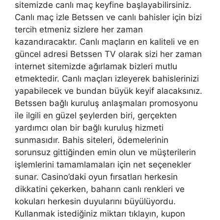
sitemizde canlı maç keyfine başlayabilirsiniz.
Canlı maç izle Betssen ve canlı bahisler için bizi
tercih etmeniz sizlere her zaman
kazandıracaktır. Canlı maçların en kaliteli ve en
güncel adresi Betssen TV olarak sizi her zaman
internet sitemizde ağırlamak bizleri mutlu
etmektedir. Canlı maçları izleyerek bahislerinizi
yapabilecek ve bundan büyük keyif alacaksınız.
Betssen bağlı kuruluş anlaşmaları promosyonu
ile ilgili en güzel şeylerden biri, gerçekten
yardımcı olan bir bağlı kuruluş hizmeti
sunmasıdır. Bahis siteleri, ödemelerinin
sorunsuz gittiğinden emin olun ve müşterilerin
işlemlerini tamamlamaları için net seçenekler
sunar. Casino’daki oyun fırsatları herkesin
dikkatini çekerken, baharın canlı renkleri ve
kokuları herkesin duyularını büyülüyordu.
Kullanmak istediğiniz miktarı tıklayın, kupon