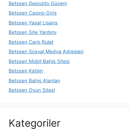
Betssen Depozito Güveni
Betssen Casino Giriş
Betssen Yasal Lisans
Betssen Site Yardımı
Betssen Canlı Rulet
Betssen Sosyal Medya Adresleri
Betssen Mobil Bahis Sitesi
Betssen Katılın
Betssen Bahis Alanları
Betssen Oyun Sitesi
Kategoriler