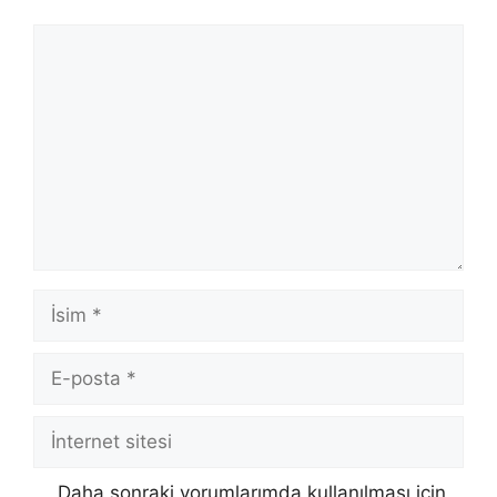
Yorum
İsim
E-
posta
İnternet
sitesi
Daha sonraki yorumlarımda kullanılması için