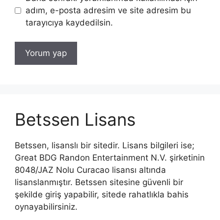
adım, e-posta adresim ve site adresim bu
tarayıcıya kaydedilsin.
Betssen Lisans
Betssen, lisanslı bir sitedir. Lisans bilgileri ise;
Great BDG Randon Entertainment N.V. şirketinin
8048/JAZ Nolu Curacao lisansı altında
lisanslanmıştır. Betssen sitesine güvenli bir
şekilde giriş yapabilir, sitede rahatlıkla bahis
oynayabilirsiniz.