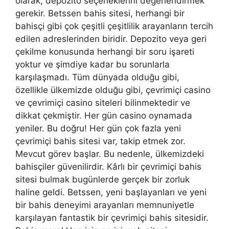
olarak, depozito seçeneklerini değerlendirmek
gerekir. Betssen bahis sitesi, herhangi bir
bahisçi gibi çok çeşitli çeşitlilik arayanların tercih
edilen adreslerinden biridir. Depozito veya geri
çekilme konusunda herhangi bir soru işareti
yoktur ve şimdiye kadar bu sorunlarla
karşılaşmadı. Tüm dünyada olduğu gibi,
özellikle ülkemizde olduğu gibi, çevrimiçi casino
ve çevrimiçi casino siteleri bilinmektedir ve
dikkat çekmiştir. Her gün casino oynamada
yeniler. Bu doğru! Her gün çok fazla yeni
çevrimiçi bahis sitesi var, takip etmek zor.
Mevcut görev başlar. Bu nedenle, ülkemizdeki
bahisçiler güvenilirdir. Kârlı bir çevrimiçi bahis
sitesi bulmak bugünlerde gerçek bir zorluk
haline geldi. Betssen, yeni başlayanları ve yeni
bir bahis deneyimi arayanları memnuniyetle
karşılayan fantastik bir çevrimiçi bahis sitesidir.