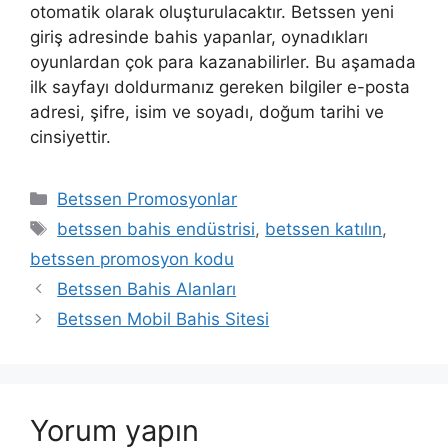
otomatik olarak oluşturulacaktır. Betssen yeni
giriş adresinde bahis yapanlar, oynadıkları
oyunlardan çok para kazanabilirler. Bu aşamada
ilk sayfayı doldurmanız gereken bilgiler e-posta
adresi, şifre, isim ve soyadı, doğum tarihi ve
cinsiyettir.
Kategoriler
Betssen Promosyonlar
Etiketler
betssen bahis endüstrisi
,
betssen katılın
,
betssen promosyon kodu
Betssen Bahis Alanları
Betssen Mobil Bahis Sitesi
Yorum yapın