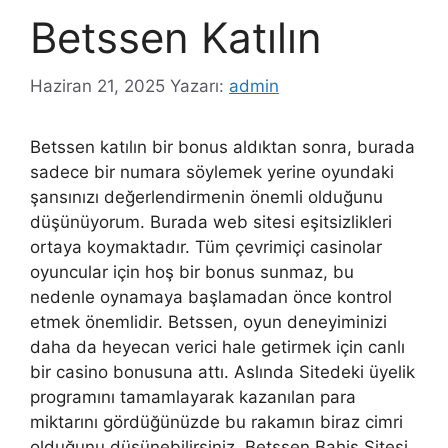
Betssen Katılın
Haziran 21, 2025
Yazarı:
admin
Betssen katılın bir bonus aldıktan sonra, burada
sadece bir numara söylemek yerine oyundaki
şansınızı değerlendirmenin önemli olduğunu
düşünüyorum. Burada web sitesi eşitsizlikleri
ortaya koymaktadır. Tüm çevrimiçi casinolar
oyuncular için hoş bir bonus sunmaz, bu
nedenle oynamaya başlamadan önce kontrol
etmek önemlidir. Betssen, oyun deneyiminizi
daha da heyecan verici hale getirmek için canlı
bir casino bonusuna attı. Aslında Sitedeki üyelik
programını tamamlayarak kazanılan para
miktarını gördüğünüzde bu rakamın biraz cimri
olduğunu düşünebilirsiniz. Betssen Bahis Sitesi.