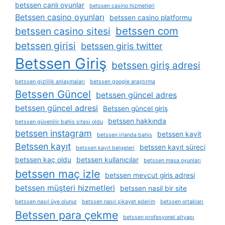
betssen canlı oyunlar
betssen casino hizmetleri
Betssen casino oyunları
betssen casino platformu
betssen com
betssen casino sitesi
betssen girisi
betssen giris twitter
Betssen Giriş
betssen giriş adresi
betssen gizlilik anlaşmaları
betssen google araştırma
Betssen Güncel
betssen güncel adres
betssen güncel adresi
Betssen güncel giriş
betssen hakkında
betssen güvenilir bahis sitesi oldu
betssen instagram
betssen kayit
betssen i̇rlanda bahis
Betssen kayıt
betssen kayıt süreci
betssen kayıt belgeleri
betssen kaç oldu
betssen kullanıcılar
betssen masa oyunları
betssen maç izle
betssen mevcut giriş adresi
betssen müşteri hizmetleri
betssen nasil bir site
betssen nasıl üye olunur
betssen nasıl şikayet ederim
betssen ortakları
Betssen para çekme
betssen profesyonel altyapı