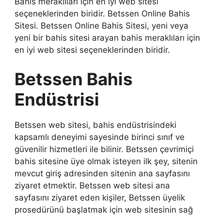
Bahis meraklıları için en iyi web sitesi
seçeneklerinden biridir. Betssen Online Bahis
Sitesi. Betssen Online Bahis Sitesi, yeni veya
yeni bir bahis sitesi arayan bahis meraklıları için
en iyi web sitesi seçeneklerinden biridir.
Betssen Bahis
Endüstrisi
Betssen web sitesi, bahis endüstrisindeki
kapsamlı deneyimi sayesinde birinci sınıf ve
güvenilir hizmetleri ile bilinir. Betssen çevrimiçi
bahis sitesine üye olmak isteyen ilk şey, sitenin
mevcut giriş adresinden sitenin ana sayfasını
ziyaret etmektir. Betssen web sitesi ana
sayfasını ziyaret eden kişiler, Betssen üyelik
prosedürünü başlatmak için web sitesinin sağ