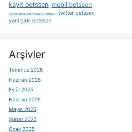
kayit betssen
mobil betssen
twitter betssen
neden betssen mesaj atıyorsun
yeni giris betssen
Arşivler
Temmuz 2026
Haziran 2026
Eylül 2025
Haziran 2025
Mayıs 2025
Şubat 2025
Ocak 2025