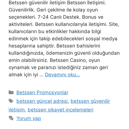
Betssen güvenilir iletişim Betssen İletişimi.
Güvenilirlik. Geri çekilme ile kolay oyun
seçenekleri. 7-24 Canlı Destek. Bonus ve
aktiviteleri. Betssen kullanıcılarıyla iletişimi. Site,
kullanıcıların bu etkinlikler hakkında bilgi
edinmek için takip edebilecekleri sosyal medya
hesaplarına sahiptir. Betssen bahislerini
kullandığınızda, ödemenizin güvenli olduğundan
emin olabilirsiniz. Betssen Casino, oyun
oynamak ve paranızı istediğiniz zaman geri
almak için iyi …
Devamını oku…
Kategoriler
Betssen Promosyonlar
Etiketler
betssen güncel adresi
,
betssen güvenilir
i̇letişim
,
betssen şikayet i̇ncelemeleri
Yorum yap