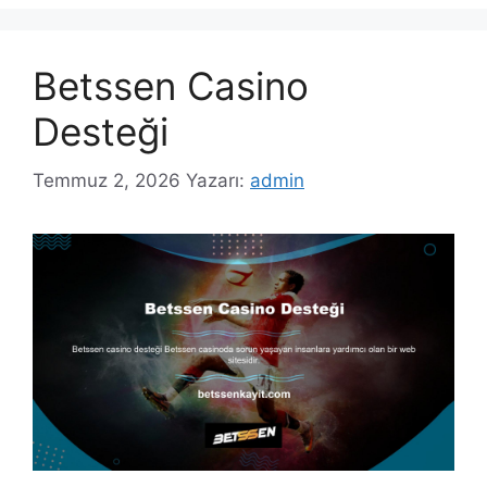
Betssen Casino
Desteği
Temmuz 2, 2026
Yazarı:
admin