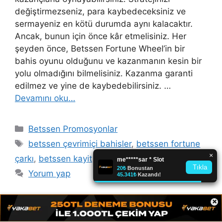
değiştirmezseniz, para kaybedeceksiniz ve
sermayeniz en kötü durumda aynı kalacaktır.
Ancak, bunun için önce kâr etmelisiniz. Her
şeyden önce, Betssen Fortune Wheel’in bir
bahis oyunu olduğunu ve kazanmanın kesin bir
yolu olmadığını bilmelisiniz. Kazanma garanti
edilmez ve yine de kaybedebilirsiniz. …
Devamını oku…
Kategoriler
Betssen Promosyonlar
Etiketler
betssen çevrimiçi bahisler
,
betssen fortune
çarkı
,
betssen kayit
Yorum yap
×