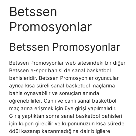
Betssen
Promosyonlar
Betssen Promosyonlar
Betssen Promosyonlar web sitesindeki bir diğer
Betssen e-spor bahisi de sanal basketbol
bahisleridir. Betssen Promosyonlar oyuncular
ayrıca kısa süreli sanal basketbol maçlarına
bahis oynayabilir ve sonuçları anında
öğrenebilirler. Canlı ve canlı sanal basketbol
maçlarına erişmek için üye girişi yapılmalıdır.
Giriş yaptıktan sonra sanal basketbol bahisleri
için kupon girebilir ve kuponunuzun kısa sürede
ödül kazanıp kazanmadığına dair bilgilere