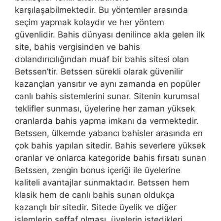
karşılaşabilmektedir. Bu yöntemler arasında
seçim yapmak kolaydır ve her yöntem
güvenlidir. Bahis dünyası denilince akla gelen ilk
site, bahis vergisinden ve bahis
dolandırıcılığından muaf bir bahis sitesi olan
Betssen’tir. Betssen sürekli olarak güvenilir
kazançları yansıtır ve aynı zamanda en popüler
canlı bahis sistemlerini sunar. Sitenin kurumsal
teklifler sunması, üyelerine her zaman yüksek
oranlarda bahis yapma imkanı da vermektedir.
Betssen, ülkemde yabancı bahisler arasında en
çok bahis yapılan sitedir. Bahis severlere yüksek
oranlar ve onlarca kategoride bahis fırsatı sunan
Betssen, zengin bonus içeriği ile üyelerine
kaliteli avantajlar sunmaktadır. Betssen hem
klasik hem de canlı bahis sunan oldukça
kazançlı bir sitedir. Sitede üyelik ve diğer
işlemlerin şeffaf olması, üyelerin istedikleri