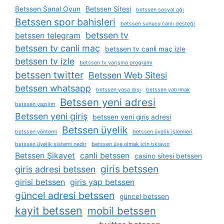
Betssen Sanal Oyun
Betssen Sitesi
betssen sosyal ağı
Betssen spor bahisleri
betssen sunucu canlı desteği
betssen tv
betssen telegram
betssen tv canli maç
betssen tv canli maç izle
betssen tv izle
betssen tv yarışma programı
betssen twitter
Betssen Web Sitesi
betssen whatsapp
betssen yasa dışı
betssen yatırmak
Betssen yeni adresi
betssen yazılım
Betssen yeni giriş
betssen yeni giriş adresi
Betssen üyelik
betssen yöntemi
betssen üyelik i̇şlemleri
betssen üyelik sistemi nedir
betssen üye olmak i̇çin tıklayın
Betssen Şikayet
canli betssen
casino sitesi betssen
giris betssen
giris adresi betssen
girisi betssen
giris yap betssen
güncel adresi betssen
güncel betssen
kayit betssen
mobil betssen