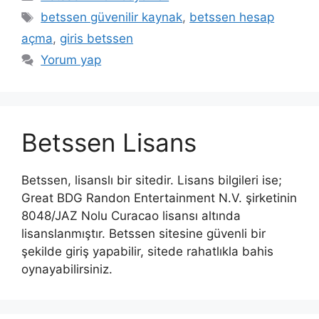
Etiketler
betssen güvenilir kaynak
,
betssen hesap
açma
,
giris betssen
Yorum yap
Betssen Lisans
Betssen, lisanslı bir sitedir. Lisans bilgileri ise;
Great BDG Randon Entertainment N.V. şirketinin
8048/JAZ Nolu Curacao lisansı altında
lisanslanmıştır. Betssen sitesine güvenli bir
şekilde giriş yapabilir, sitede rahatlıkla bahis
oynayabilirsiniz.