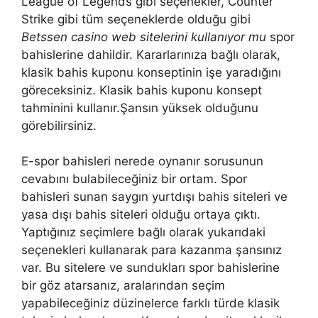
League of Legends gibi seçenekler, Counter
Strike gibi tüm seçeneklerde olduğu gibi
Betssen casino web sitelerini kullanıyor mu
spor
bahislerine dahildir. Kararlarınıza bağlı olarak,
klasik bahis kuponu konseptinin işe yaradığını
göreceksiniz. Klasik bahis kuponu konsept
tahminini kullanır.Şansın yüksek olduğunu
görebilirsiniz.
E-spor bahisleri nerede oynanır sorusunun
cevabını bulabileceğiniz bir ortam. Spor
bahisleri sunan saygın yurtdışı bahis siteleri ve
yasa dışı bahis siteleri olduğu ortaya çıktı.
Yaptığınız seçimlere bağlı olarak yukarıdaki
seçenekleri kullanarak para kazanma şansınız
var. Bu sitelere ve sundukları spor bahislerine
bir göz atarsanız, aralarından seçim
yapabileceğiniz düzinelerce farklı türde klasik