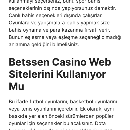
kullanmayı seçerseniz, bunu spor bahis
seçeneklerinin dışında yapıyorsunuz demektir.
Canlı bahis seçenekleri dışında çalışırlar.
Oyunlara ve yarışmalara bahis yapmak size
bahis oynama ve para kazanma fırsatı verir.
Bunun eşleşme veya eşleşme seçeneği olmadığı
anlamına geldiğini bilmelisiniz.
Betssen Casino Web
Sitelerini Kullanıyor
Mu
Bu ifade futbol oyunlarını, basketbol oyunlarını
veya tenis oyunlarını içerebilir. Ek olarak, aynı
baskıda yer alan önceki sürümlerden popüler
oyunlar için seçenekler bulacaksınız. Dota