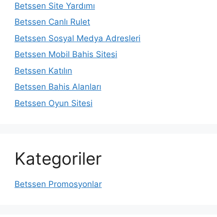
Betssen Site Yardımı
Betssen Canlı Rulet
Betssen Sosyal Medya Adresleri
Betssen Mobil Bahis Sitesi
Betssen Katılın
Betssen Bahis Alanları
Betssen Oyun Sitesi
Kategoriler
Betssen Promosyonlar