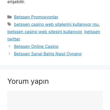
erişebilir.
Kategoriler
Betssen Promosyonlar
Etiketler
betssen casino web sitelerini kullanıyor mu
,
betssen casino web sitesini kullanıyor
,
betssen
twitter
Betssen Online Casino
Betssen Sanal Bahis Nasıl Oynanır
Yorum yapın
Yorum