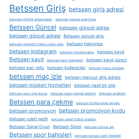
Betssen Giriş
betssen giriş adresi
betssen gizlilik anlaşmaları
betssen google araştırma
Betssen Güncel
betssen güncel adres
betssen güncel adresi
Betssen güncel giriş
betssen hakkında
betssen güvenilir bahis sitesi oldu
betssen instagram
betssen kayit
betssen i̇rlanda bahis
Betssen kayıt
betssen kayıt süreci
betssen kayıt belgeleri
betssen kaç oldu
betssen kullanıcılar
betssen masa oyunları
betssen maç izle
betssen mevcut giriş adresi
betssen müşteri hizmetleri
betssen nasil bir site
betssen nasıl üye olunur
betssen nasıl şikayet ederim
betssen ortakları
Betssen para çekme
betssen profesyonel altyapı
betssen promosyon kodu
betssen promosyon
betssen ruleti nedir
betssen sanal futbol oranları
Betssen Sanal Oyun
Betssen Sitesi
betssen sosyal ağı
Betssen spor bahisleri
betssen sunucu canlı desteği