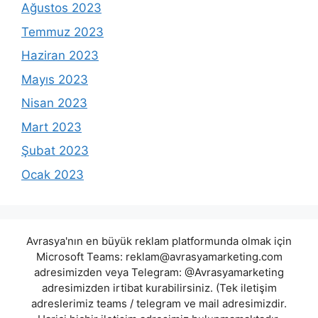
Ağustos 2023
Temmuz 2023
Haziran 2023
Mayıs 2023
Nisan 2023
Mart 2023
Şubat 2023
Ocak 2023
Avrasya'nın en büyük reklam platformunda olmak için
Microsoft Teams:
reklam@avrasyamarketing.com
adresimizden veya Telegram: @Avrasyamarketing
adresimizden irtibat kurabilirsiniz. (Tek iletişim
adreslerimiz teams / telegram ve mail adresimizdir.