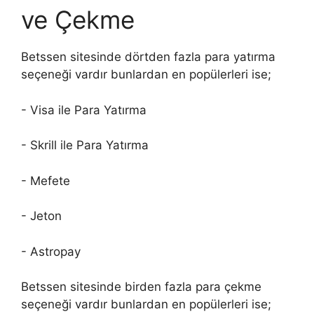
ve Çekme
Betssen sitesinde dörtden fazla para yatırma
seçeneği vardır bunlardan en popülerleri ise;
- Visa ile Para Yatırma
- Skrill ile Para Yatırma
- Mefete
- Jeton
- Astropay
Betssen sitesinde birden fazla para çekme
seçeneği vardır bunlardan en popülerleri ise;