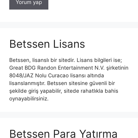
Betssen Lisans
Betssen, lisanslı bir sitedir. Lisans bilgileri ise;
Great BDG Randon Entertainment N.V. şirketinin
8048/JAZ Nolu Curacao lisansı altında
lisanslanmıştır. Betssen sitesine güvenli bir
şekilde giriş yapabilir, sitede rahatlıkla bahis
oynayabilirsiniz.
Betssen Para Yatırma