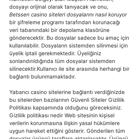
dosyayı orijinal olarak tanıyacak ve onu,
Betssen casino siteleri dosyalarını nasıl koruyor
bir şifreleme programı tarafından korunacağı
veri tabanındaki bir depolama klasörüne
gönderecektir. Bu dosyalar sadece bu amaç için
kullanılabilir. Dosyaların sistemden silinmesi için
üyelik iptali gerekmektedir. Üyeliğiniz
sonlandırıldığında tüm dosyalar sistemden
silinecektir.Kullanıcı ile site arasında herhangi bir
bağlantı bulunmamaktadır.
Yabancı casino sitelerine bağlantı verdiğinizde
bu sitelerden bazılarının Güvenli Siteler Gizlilik
Politikası kapsamında olduğunu göreceksiniz.
Gizlilik politikası nedir Web sitesinin kişisel
verilerin korunmasına ilişkin yasal hükümlere
uygun hareket ettiğini gösterir. Gönderilen tüm
dosyalar üçüncü taraflara aktarılacaktır. Üçüncü