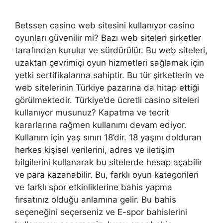
Betssen casino web sitesini kullanıyor casino
oyunları güvenilir mi? Bazı web siteleri şirketler
tarafından kurulur ve sürdürülür. Bu web siteleri,
uzaktan çevrimiçi oyun hizmetleri sağlamak için
yetki sertifikalarına sahiptir. Bu tür şirketlerin ve
web sitelerinin Türkiye pazarına da hitap ettiği
görülmektedir. Türkiye’de ücretli casino siteleri
kullanıyor musunuz? Kapatma ve tecrit
kararlarına rağmen kullanımı devam ediyor.
Kullanım için yaş sınırı 18’dir. 18 yaşını dolduran
herkes kişisel verilerini, adres ve iletişim
bilgilerini kullanarak bu sitelerde hesap açabilir
ve para kazanabilir. Bu, farklı oyun kategorileri
ve farklı spor etkinliklerine bahis yapma
fırsatınız olduğu anlamına gelir. Bu bahis
seçeneğini seçerseniz ve E-spor bahislerini