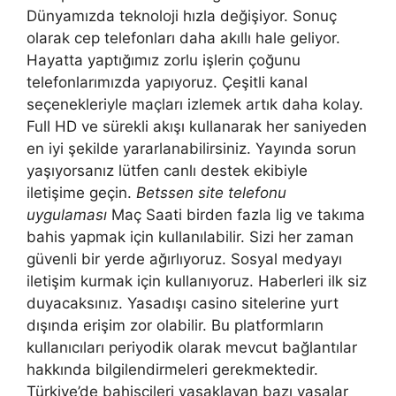
Dünyamızda teknoloji hızla değişiyor. Sonuç
olarak cep telefonları daha akıllı hale geliyor.
Hayatta yaptığımız zorlu işlerin çoğunu
telefonlarımızda yapıyoruz. Çeşitli kanal
seçenekleriyle maçları izlemek artık daha kolay.
Full HD ve sürekli akışı kullanarak her saniyeden
en iyi şekilde yararlanabilirsiniz. Yayında sorun
yaşıyorsanız lütfen canlı destek ekibiyle
iletişime geçin.
Betssen site telefonu
uygulaması
Maç Saati birden fazla lig ve takıma
bahis yapmak için kullanılabilir. Sizi her zaman
güvenli bir yerde ağırlıyoruz. Sosyal medyayı
iletişim kurmak için kullanıyoruz. Haberleri ilk siz
duyacaksınız. Yasadışı casino sitelerine yurt
dışında erişim zor olabilir. Bu platformların
kullanıcıları periyodik olarak mevcut bağlantılar
hakkında bilgilendirmeleri gerekmektedir.
Türkiye’de bahisçileri yasaklayan bazı yasalar