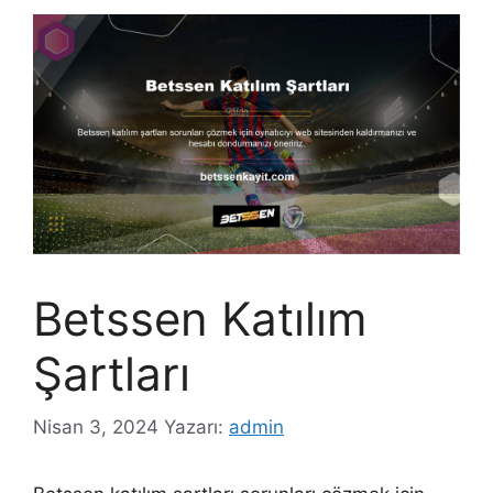
Betssen Katılım
Şartları
Nisan 3, 2024
Yazarı:
admin