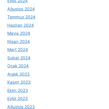
Eylül 2024
Ağustos 2024
Temmuz 2024
Haziran 2024
Mayıs 2024
Nisan 2024
Mart 2024
Şubat 2024
Ocak 2024
Aralık 2023
Kasım 2023
Ekim 2023
Eylül 2023
Ağustos 2023