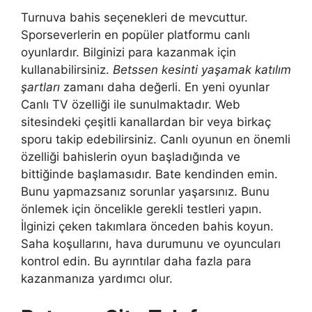
Turnuva bahis seçenekleri de mevcuttur.
Sporseverlerin en popüler platformu canlı
oyunlardır. Bilginizi para kazanmak için
kullanabilirsiniz.
Betssen kesinti yaşamak katılım
şartları
zamanı daha değerli. En yeni oyunlar
Canlı TV özelliği ile sunulmaktadır. Web
sitesindeki çeşitli kanallardan bir veya birkaç
sporu takip edebilirsiniz. Canlı oyunun en önemli
özelliği bahislerin oyun başladığında ve
bittiğinde başlamasıdır. Bate kendinden emin.
Bunu yapmazsanız sorunlar yaşarsınız. Bunu
önlemek için öncelikle gerekli testleri yapın.
İlginizi çeken takımlara önceden bahis koyun.
Saha koşullarını, hava durumunu ve oyuncuları
kontrol edin. Bu ayrıntılar daha fazla para
kazanmanıza yardımcı olur.