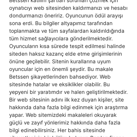
Betssen katılım şartları sorunları çözmek için
oynatıcıyı web sitesinden kaldırmanızı ve hesabı
dondurmanızı öneririz. Oyuncunun ödül arayışı
sona erdi. Bu bilgiler altyapımız tarafından
toplanmakta ve tüm sayfalardan kaldırıldığında
tüm hizmet sağlayıcılara gönderilmektedir.
Oyuncuların kısa sürede tespit edilmesi halinde
siteden haksız kazanç elde etme girişimlerinin
önüne geçilebilir. Sitenin kurallarına uyum
oyuncular için en önemli şeydir. Bu makale
Betssen şikayetlerinden bahsediyor. Web
sitesinde hatalar ve eksiklikler olabilir. Bu
yepyeni bir yaratımdır ve halen geliştirilmektedir.
Bir web sitesinin adını ilk kez duyan kişiler, site
hakkında daha fazla bilgi edinmek için araştırma
yapar. Web sitemizdeki makaleleri okuyarak
güçlü ve zayıf yönlerimiz hakkında daha fazla
bilgi edinebilirsiniz. Her bahis sitesinde