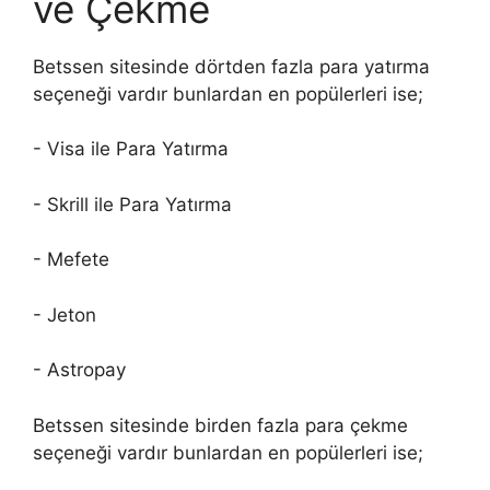
ve Çekme
Betssen sitesinde dörtden fazla para yatırma
seçeneği vardır bunlardan en popülerleri ise;
- Visa ile Para Yatırma
- Skrill ile Para Yatırma
- Mefete
- Jeton
- Astropay
Betssen sitesinde birden fazla para çekme
seçeneği vardır bunlardan en popülerleri ise;