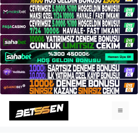
İçeriğe
atla
Menü