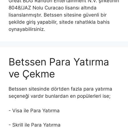
Great BDG Randon Entertainment N.V. şirketinin
8048/JAZ Nolu Curacao lisansı altında
lisanslanmıştır. Betssen sitesine güvenli bir
şekilde giriş yapabilir, sitede rahatlıkla bahis
oynayabilirsiniz.
Betssen Para Yatırma
ve Çekme
Betssen sitesinde dörtden fazla para yatırma
seçeneği vardır bunlardan en popülerleri ise;
- Visa ile Para Yatırma
- Skrill ile Para Yatırma