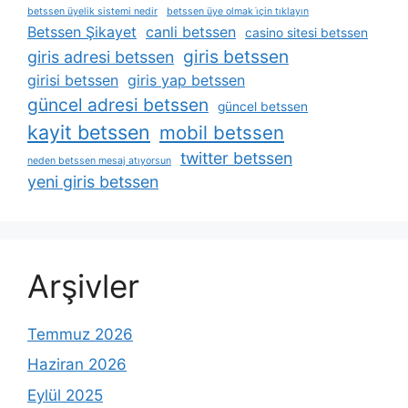
betssen üyelik sistemi nedir
betssen üye olmak i̇çin tıklayın
Betssen Şikayet
canli betssen
casino sitesi betssen
giris betssen
giris adresi betssen
girisi betssen
giris yap betssen
güncel adresi betssen
güncel betssen
kayit betssen
mobil betssen
twitter betssen
neden betssen mesaj atıyorsun
yeni giris betssen
Arşivler
Temmuz 2026
Haziran 2026
Eylül 2025