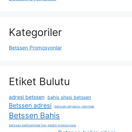
Kategoriler
Betssen Promosyonlar
Etiket Bulutu
adresi betssen
bahis sitesi betssen
Betssen adresi
betssen altyapısı yatırmak
Betssen Bahis
betssen bahislerinde hoş geldin promosyonu