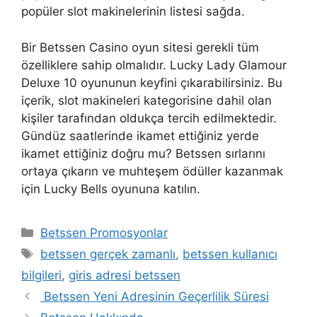
popüler slot makinelerinin listesi sağda.
Bir Betssen Casino oyun sitesi gerekli tüm
özelliklere sahip olmalıdır. Lucky Lady Glamour
Deluxe 10 oyununun keyfini çıkarabilirsiniz. Bu
içerik, slot makineleri kategorisine dahil olan
kişiler tarafından oldukça tercih edilmektedir.
Gündüz saatlerinde ikamet ettiğiniz yerde
ikamet ettiğiniz doğru mu? Betssen sırlarını
ortaya çıkarın ve muhteşem ödüller kazanmak
için Lucky Bells oyununa katılın.
Kategoriler
Betssen Promosyonlar
Etiketler
betssen gerçek zamanlı
,
betssen kullanıcı
bilgileri
,
giris adresi betssen
Betssen Yeni Adresinin Geçerlilik Süresi