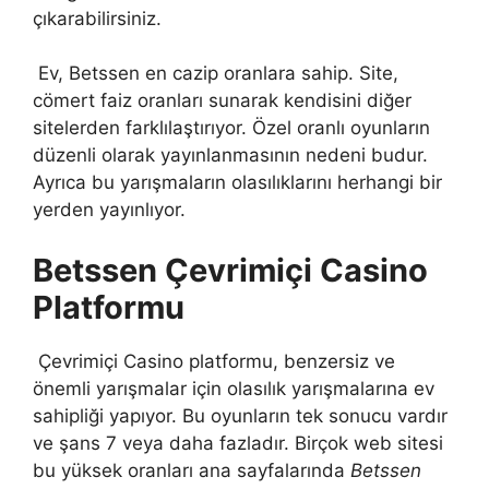
çıkarabilirsiniz.
Ev, Betssen en cazip oranlara sahip. Site,
cömert faiz oranları sunarak kendisini diğer
sitelerden farklılaştırıyor. Özel oranlı oyunların
düzenli olarak yayınlanmasının nedeni budur.
Ayrıca bu yarışmaların olasılıklarını herhangi bir
yerden yayınlıyor.
Betssen Çevrimiçi Casino
Platformu
Çevrimiçi Casino platformu, benzersiz ve
önemli yarışmalar için olasılık yarışmalarına ev
sahipliği yapıyor. Bu oyunların tek sonucu vardır
ve şans 7 veya daha fazladır. Birçok web sitesi
bu yüksek oranları ana sayfalarında
Betssen