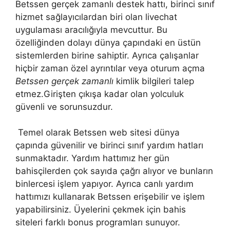
Betssen gerçek zamanlı destek hattı, birinci sınıf
hizmet sağlayıcılardan biri olan livechat
uygulaması aracılığıyla mevcuttur. Bu
özelliğinden dolayı dünya çapındaki en üstün
sistemlerden birine sahiptir. Ayrıca çalışanlar
hiçbir zaman özel ayrıntılar veya oturum açma
Betssen gerçek zamanlı
kimlik bilgileri talep
etmez.Girişten çıkışa kadar olan yolculuk
güvenli ve sorunsuzdur.
Temel olarak Betssen web sitesi dünya
çapında güvenilir ve birinci sınıf yardım hatları
sunmaktadır. Yardım hattımız her gün
bahisçilerden çok sayıda çağrı alıyor ve bunların
binlercesi işlem yapıyor. Ayrıca canlı yardım
hattımızı kullanarak Betssen erişebilir ve işlem
yapabilirsiniz. Üyelerini çekmek için bahis
siteleri farklı bonus programları sunuyor.