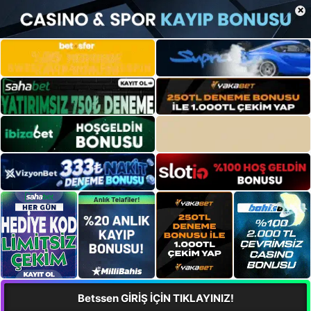
×
Betssen GİRİŞ İÇİN TIKLAYINIZ!