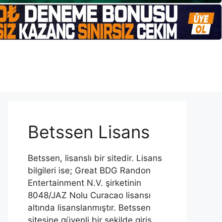
Betssen Lisans
Betssen, lisanslı bir sitedir. Lisans
bilgileri ise; Great BDG Randon
Entertainment N.V. şirketinin
8048/JAZ Nolu Curacao lisansı
altında lisanslanmıştır. Betssen
sitesine güvenli bir şekilde giriş