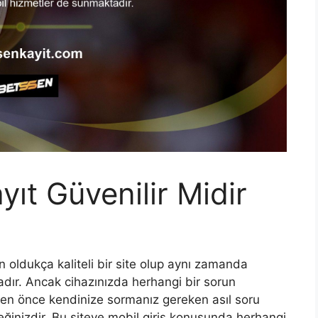
ıt Güvenilir Midir
n oldukça kaliteli bir site olup aynı zamanda
dır. Ancak cihazınızda herhangi bir sorun
den önce kendinize sormanız gereken asıl soru
ğinizdir. Bu siteye mobil giriş konusunda herhangi