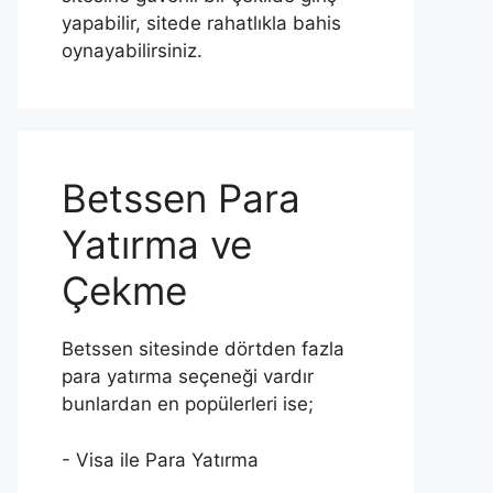
yapabilir, sitede rahatlıkla bahis
oynayabilirsiniz.
Betssen Para
Yatırma ve
Çekme
Betssen sitesinde dörtden fazla
para yatırma seçeneği vardır
bunlardan en popülerleri ise;
- Visa ile Para Yatırma