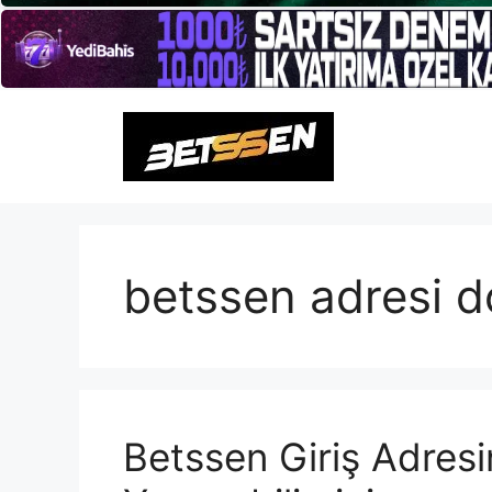
İçeriğe
atla
betssen adresi 
Betssen Giriş Adres