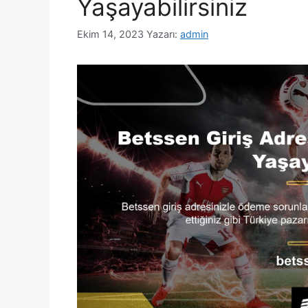
Yaşayabilirsiniz
Ekim 14, 2023
Yazarı:
admin