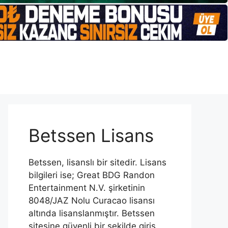
Betssen Lisans
Betssen, lisanslı bir sitedir. Lisans
bilgileri ise; Great BDG Randon
Entertainment N.V. şirketinin
8048/JAZ Nolu Curacao lisansı
altında lisanslanmıştır. Betssen
sitesine güvenli bir şekilde giriş