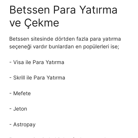
Betssen Para Yatırma
ve Çekme
Betssen sitesinde dörtden fazla para yatırma
seçeneği vardır bunlardan en popülerleri ise;
- Visa ile Para Yatırma
- Skrill ile Para Yatırma
- Mefete
- Jeton
- Astropay