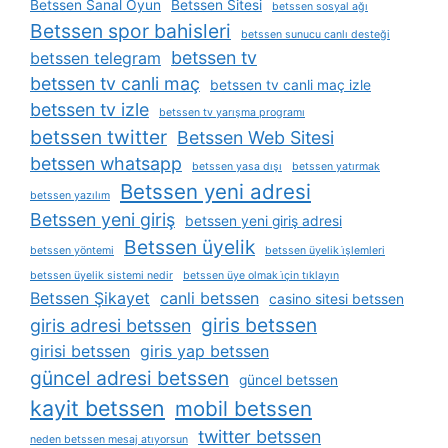
Betssen Sanal Oyun
Betssen Sitesi
betssen sosyal ağı
Betssen spor bahisleri
betssen sunucu canlı desteği
betssen tv
betssen telegram
betssen tv canli maç
betssen tv canli maç izle
betssen tv izle
betssen tv yarışma programı
betssen twitter
Betssen Web Sitesi
betssen whatsapp
betssen yasa dışı
betssen yatırmak
Betssen yeni adresi
betssen yazılım
Betssen yeni giriş
betssen yeni giriş adresi
Betssen üyelik
betssen yöntemi
betssen üyelik i̇şlemleri
betssen üyelik sistemi nedir
betssen üye olmak i̇çin tıklayın
Betssen Şikayet
canli betssen
casino sitesi betssen
giris betssen
giris adresi betssen
girisi betssen
giris yap betssen
güncel adresi betssen
güncel betssen
kayit betssen
mobil betssen
twitter betssen
neden betssen mesaj atıyorsun