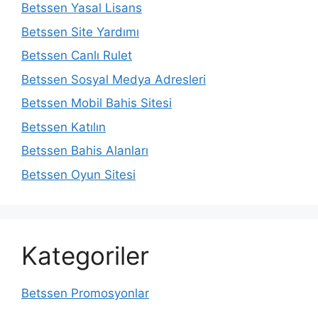
Betssen Yasal Lisans
Betssen Site Yardımı
Betssen Canlı Rulet
Betssen Sosyal Medya Adresleri
Betssen Mobil Bahis Sitesi
Betssen Katılın
Betssen Bahis Alanları
Betssen Oyun Sitesi
Kategoriler
Betssen Promosyonlar