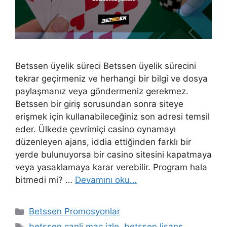
Betssen üyelik süreci Betssen üyelik sürecini
tekrar geçirmeniz ve herhangi bir bilgi ve dosya
paylaşmanız veya göndermeniz gerekmez.
Betssen bir giriş sorusundan sonra siteye
erişmek için kullanabileceğiniz son adresi temsil
eder. Ülkede çevrimiçi casino oynamayı
düzenleyen ajans, iddia ettiğinden farklı bir
yerde bulunuyorsa bir casino sitesini kapatmaya
veya yasaklamaya karar verebilir. Program hala
bitmedi mi? …
Devamını oku…
Kategoriler
Betssen Promosyonlar
Etiketler
betssen canli maç izle
,
betssen lisans