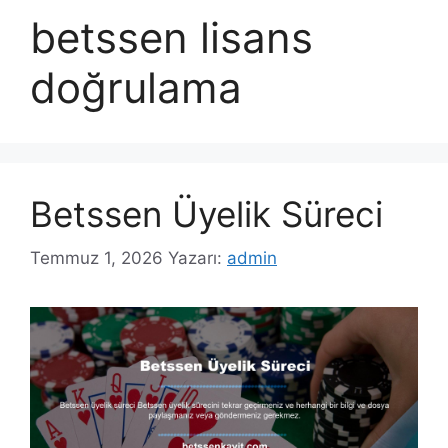
betssen lisans
doğrulama
Betssen Üyelik Süreci
Temmuz 1, 2026
Yazarı:
admin