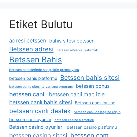
Etiket Bulutu
adresi betssen
bahis sitesi betssen
Betssen adresi
betssen altyapısı yatırmak
Betssen Bahis
betssen bahislerinde hoş geldin promosyonu
Betssen bahis sitesi
betssen bahis platformu
betssen bonus
betssen bahis sitesi tv yarışma programı
betssen canli
betssen canli maç izle
betssen canlı bahis sitesi
Betssen canlı casino
betssen canlı destek
betssen canlı desteğine erişin
betssen canlı oyunlar
betssen casino hizmetleri
Betssen casino oyunları
betssen casino platformu
betssen com
betssen casino sitesi