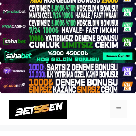
İçeriğe
atla
Menü