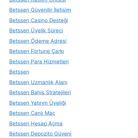
Betssen Güvenilir İletişim
Betssen Casino Desteği
Betssen Üyelik Süreci
Betssen Ödeme Adresi
Betssen Fortune Çarkı
Betssen Para Hizmetleri
Betssen
Betssen Uzmanlık Alanı
Betssen Bahis Stratejileri
Betssen Yatırım Üyeliği
Betssen Canlı Maç
Betssen Hesap Açma
Betssen Depozito Güveni