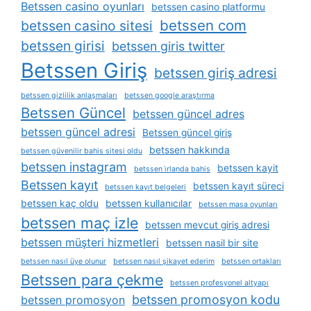
Betssen casino oyunları
betssen casino platformu
betssen com
betssen casino sitesi
betssen girisi
betssen giris twitter
Betssen Giriş
betssen giriş adresi
betssen gizlilik anlaşmaları
betssen google araştırma
Betssen Güncel
betssen güncel adres
betssen güncel adresi
Betssen güncel giriş
betssen hakkında
betssen güvenilir bahis sitesi oldu
betssen instagram
betssen kayit
betssen i̇rlanda bahis
Betssen kayıt
betssen kayıt süreci
betssen kayıt belgeleri
betssen kaç oldu
betssen kullanıcılar
betssen masa oyunları
betssen maç izle
betssen mevcut giriş adresi
betssen müşteri hizmetleri
betssen nasil bir site
betssen nasıl üye olunur
betssen nasıl şikayet ederim
betssen ortakları
Betssen para çekme
betssen profesyonel altyapı
betssen promosyon kodu
betssen promosyon