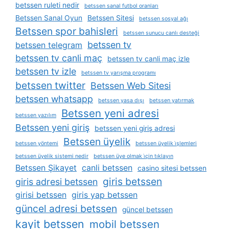
betssen ruleti nedir
betssen sanal futbol oranları
Betssen Sanal Oyun
Betssen Sitesi
betssen sosyal ağı
Betssen spor bahisleri
betssen sunucu canlı desteği
betssen tv
betssen telegram
betssen tv canli maç
betssen tv canli maç izle
betssen tv izle
betssen tv yarışma programı
betssen twitter
Betssen Web Sitesi
betssen whatsapp
betssen yasa dışı
betssen yatırmak
Betssen yeni adresi
betssen yazılım
Betssen yeni giriş
betssen yeni giriş adresi
Betssen üyelik
betssen yöntemi
betssen üyelik i̇şlemleri
betssen üyelik sistemi nedir
betssen üye olmak i̇çin tıklayın
Betssen Şikayet
canli betssen
casino sitesi betssen
giris betssen
giris adresi betssen
girisi betssen
giris yap betssen
güncel adresi betssen
güncel betssen
kayit betssen
mobil betssen