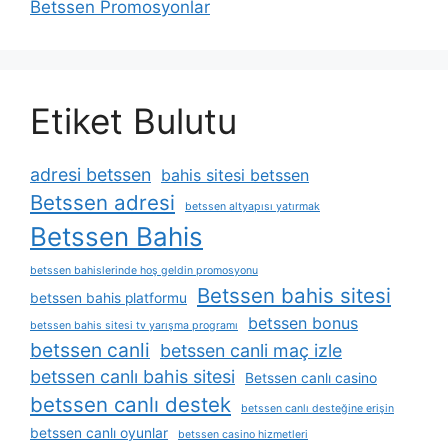
Betssen Promosyonlar
Etiket Bulutu
adresi betssen
bahis sitesi betssen
Betssen adresi
betssen altyapısı yatırmak
Betssen Bahis
betssen bahislerinde hoş geldin promosyonu
Betssen bahis sitesi
betssen bahis platformu
betssen bonus
betssen bahis sitesi tv yarışma programı
betssen canli
betssen canli maç izle
betssen canlı bahis sitesi
Betssen canlı casino
betssen canlı destek
betssen canlı desteğine erişin
betssen canlı oyunlar
betssen casino hizmetleri