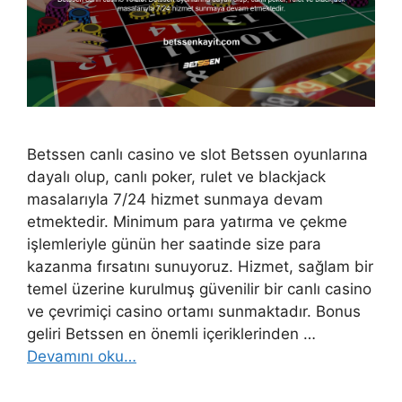
Betssen canlı casino ve slot Betssen oyunlarına
dayalı olup, canlı poker, rulet ve blackjack
masalarıyla 7/24 hizmet sunmaya devam
etmektedir. Minimum para yatırma ve çekme
işlemleriyle günün her saatinde size para
kazanma fırsatını sunuyoruz. Hizmet, sağlam bir
temel üzerine kurulmuş güvenilir bir canlı casino
ve çevrimiçi casino ortamı sunmaktadır. Bonus
geliri Betssen en önemli içeriklerinden …
Devamını oku…