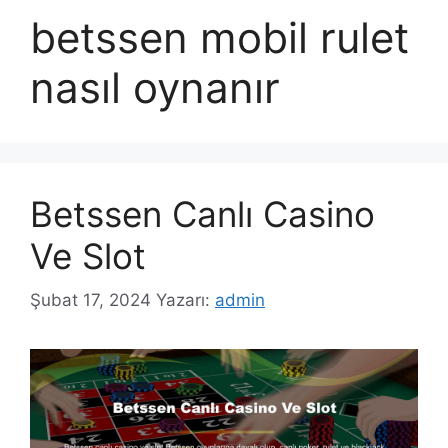
betssen mobil rulet
nasıl oynanır
Betssen Canlı Casino
Ve Slot
Şubat 17, 2024
Yazarı:
admin