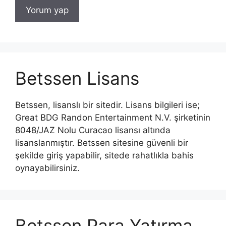
Betssen Lisans
Betssen, lisanslı bir sitedir. Lisans bilgileri ise;
Great BDG Randon Entertainment N.V. şirketinin
8048/JAZ Nolu Curacao lisansı altında
lisanslanmıştır. Betssen sitesine güvenli bir
şekilde giriş yapabilir, sitede rahatlıkla bahis
oynayabilirsiniz.
Betssen Para Yatırma