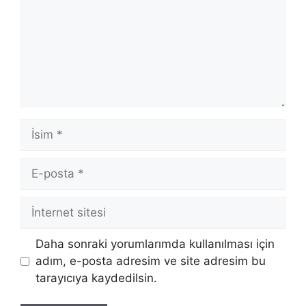
İsim
E-
posta
İnternet
sitesi
Daha sonraki yorumlarımda kullanılması için
adım, e-posta adresim ve site adresim bu
tarayıcıya kaydedilsin.