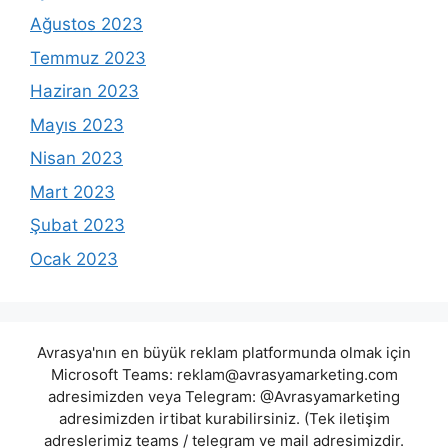
Ağustos 2023
Temmuz 2023
Haziran 2023
Mayıs 2023
Nisan 2023
Mart 2023
Şubat 2023
Ocak 2023
Avrasya'nın en büyük reklam platformunda olmak için
Microsoft Teams:
reklam@avrasyamarketing.com
adresimizden veya Telegram: @Avrasyamarketing
adresimizden irtibat kurabilirsiniz. (Tek iletişim
adreslerimiz teams / telegram ve mail adresimizdir.