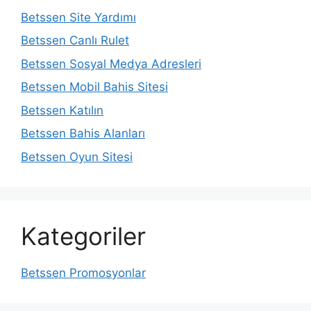
Betssen Site Yardımı
Betssen Canlı Rulet
Betssen Sosyal Medya Adresleri
Betssen Mobil Bahis Sitesi
Betssen Katılın
Betssen Bahis Alanları
Betssen Oyun Sitesi
Kategoriler
Betssen Promosyonlar