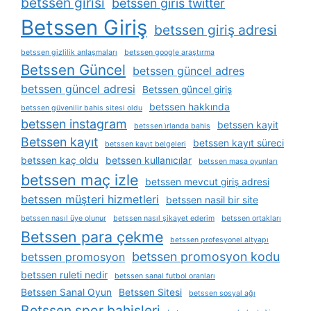
betssen girisi
betssen giris twitter
Betssen Giriş
betssen giriş adresi
betssen gizlilik anlaşmaları
betssen google araştırma
Betssen Güncel
betssen güncel adres
betssen güncel adresi
Betssen güncel giriş
betssen hakkında
betssen güvenilir bahis sitesi oldu
betssen instagram
betssen kayit
betssen i̇rlanda bahis
Betssen kayıt
betssen kayıt süreci
betssen kayıt belgeleri
betssen kaç oldu
betssen kullanıcılar
betssen masa oyunları
betssen maç izle
betssen mevcut giriş adresi
betssen müşteri hizmetleri
betssen nasil bir site
betssen nasıl üye olunur
betssen nasıl şikayet ederim
betssen ortakları
Betssen para çekme
betssen profesyonel altyapı
betssen promosyon kodu
betssen promosyon
betssen ruleti nedir
betssen sanal futbol oranları
Betssen Sanal Oyun
Betssen Sitesi
betssen sosyal ağı
Betssen spor bahisleri