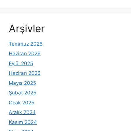
Arşivler
Temmuz 2026
Haziran 2026
Eylül 2025
Haziran 2025
Mayıs 2025
Şubat 2025
Ocak 2025
Aralık 2024
Kasım 2024