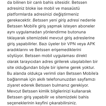
da bilinen bir canlı bahis sitesidir. Betssen
adresiniz bloke ise mobil ve masaüstü
platformlarda adresinizi değiştirmeniz
gerekecektir.
Betssen yeni giriş adresi
nedenle
Betssen Mobil’e giriş yapmak isteyen aboneler
aynı uygulamadan yönlendirme butonuna
tıklayarak sitemizdeki mevcut giriş adreslerine
giriş yapabilirler. Bazı üyeler bir VPN veya APK
aradıklarını ve Betssen erişemediklerini
söylüyor. Betssen mobil uygulaması direkt
olarak tarayıcıdan adres girilerek ulaşılabilen bir
site olduğundan böyle bir işleme gerek yoktur.
Bu alanda oldukça verimli olan Betssen Mobile’a
bağlanmak için akıllı telefonunuzdan sayfamızı
ziyaret ederek Betssen bulmanız gerekiyor.
Mevcut Betssen kimlik bilgilerinizi kullanarak
Betssen giriş yapabilir ve sitemizdeki bahis
seçeneklerinin keyfini çıkarabilirsiniz.